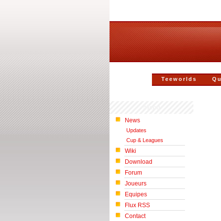
Teeworlds
Qu
Menu
News
Updates
Cup & Leagues
Wiki
Download
Forum
Joueurs
Equipes
Flux RSS
Contact