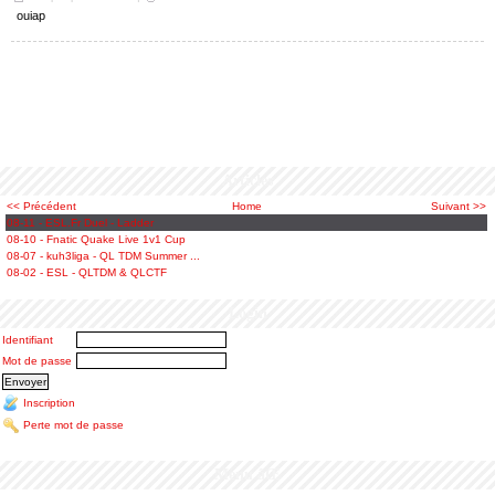
ouiap
Articles
<< Précédent
Home
Suivant >>
08-11 - ESL.Fr Duel - Ladder
08-10 - Fnatic Quake Live 1v1 Cup
08-07 - kuh3liga - QL TDM Summer ...
08-02 - ESL - QLTDM & QLCTF
Login
Identifiant
Mot de passe
Inscription
Perte mot de passe
Menu âŒ