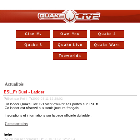
Clan M.
Own-You
Quake 4
Quake 3
Quake Live
Quake Wars
Teeworlds
Actualités
ESL.Fr Duel - Ladder
Ecrit par Poil |
2009-08-11 12:28:02
Un ladder Quake Live 1v1
vient d'ouvrir ses portes
sur ESL.fr.
Ce ladder est réservé aux seuls joueurs français.
Inscriptions et informations sur la
page officielle du ladder
.
Commentaires
hehe
Ecrit par peacemaker |
2010-11-03 12:35:04