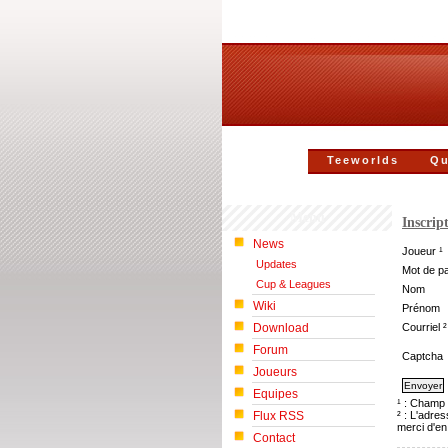
Teeworlds
Qu
Menu
Inscrip
News
Joueur ¹
Updates
Mot de p
Cup & Leagues
Nom
Wiki
Prénom
Download
Courriel ²
Forum
Captcha
Joueurs
Equipes
¹ : Champ 
Flux RSS
² : L'adre
merci d'en
Contact