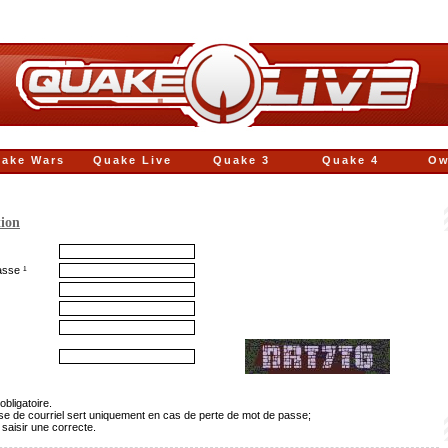
ake Wars
Quake Live
Quake 3
Quake 4
Ow
tion
asse ¹
obligatoire.
sse de courriel sert uniquement en cas de perte de mot de passe;
 saisir une correcte.