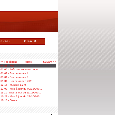
n-You
Clan M.
Articles
<< Précédent
Home
Suivant >>
04-28 - Hey
01-06 - Arrêt des serveurs de je...
01-01 - Bonne année !
01-01 - Bonne année !
01-01 - Bonne année 2011 !
12-16 - Mumble 1.2.0
12-09 - Mise à jour du 09/12/200...
11-11 - Mise à jour du 11/11/200...
10-27 - Mise à jour du 27/10/200...
10-18 - Divers
Login