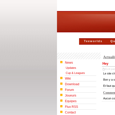
Teeworlds
Qu
Menu
Actuali
News
Hey
Updates
Ecrit par
Cup & Leagues
Le site s'
Wiki
Bon y a s
Download
Et faut q
Forum
Comment
Joueurs
Aucun co
Equipes
Flux RSS
Contact