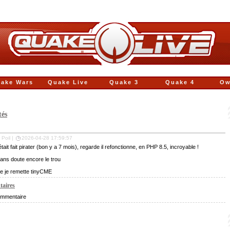
ake Wars
Quake Live
Quake 3
Quake 4
Ow
tés
 Poil |
2026-04-28 17:59:57
était fait pirater (bon y a 7 mois), regarde il refonctionne, en PHP 8.5, incroyable !
ans doute encore le trou
ue je remette tinyCME
aires
mmentaire