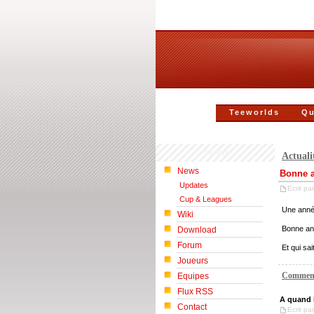
Teeworlds
Qu
Menu
Actuali
News
Bonne a
Updates
Ecrit par
Cup & Leagues
Une anné
Wiki
Bonne ann
Download
Forum
Et qui sa
Joueurs
Comment
Equipes
Flux RSS
A quand l
Contact
Ecrit pa