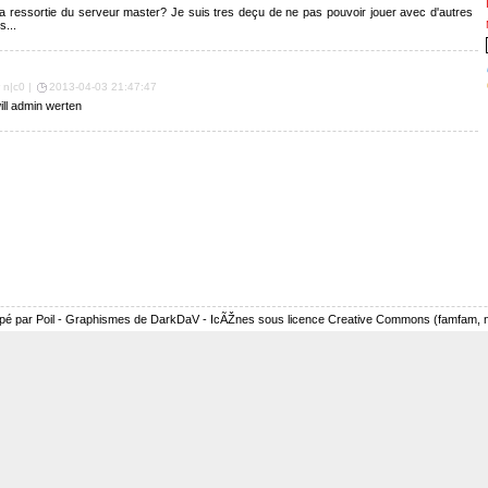
a ressortie du serveur master? Je suis tres deçu de ne pas pouvoir jouer avec d'autres
...
r n|c0 |
2013-04-03 21:47:47
ill admin werten
pé par Poil - Graphismes de DarkDaV - IcÃŽnes sous licence Creative Commons (famfam, nu