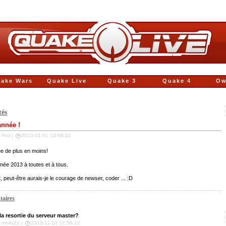
ake Wars
Quake Live
Quake 3
Quake 4
Ow
tés
nnée !
 Poil |
2013-01-01 13:08:31
e de plus en moins!
ée 2013 à toutes et à tous.
it, peut-être aurais-je le courage de newser, coder ... :D
aires
a resortie du serveur master?
r molio22 |
2013-11-10 17:56:12