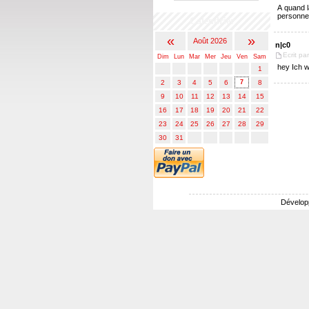
A quand l
personnes
Calendrier
«
»
Août 2026
n|c0
Ecrit pa
Dim
Lun
Mar
Mer
Jeu
Ven
Sam
hey Ich w
1
2
3
4
5
6
7
8
9
10
11
12
13
14
15
16
17
18
19
20
21
22
23
24
25
26
27
28
29
30
31
Dévelop