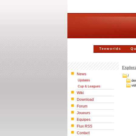
Teeworlds
Qu
Menu
Explora
News
/
Updates
de
vi
Cup & Leagues
Wiki
Download
Forum
Joueurs
Equipes
Flux RSS
Contact