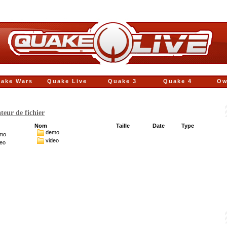
ake Wars
Quake Live
Quake 3
Quake 4
Ow
teur de fichier
Nom
Taille
Date
Type
demo
mo
video
deo