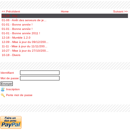
Actualités
<< Précédent
Home
Suivant >>
04-28 - Hey
01-06 - Arrêt des serveurs de je...
01-01 - Bonne année !
01-01 - Bonne année !
01-01 - Bonne année 2011 !
12-16 - Mumble 1.2.0
12-09 - Mise à jour du 09/12/200...
11-11 - Mise à jour du 11/11/200...
10-27 - Mise à jour du 27/10/200...
10-18 - Divers
Login
Identifiant
Mot de passe
Inscription
Perte mot de passe
Menu âŒ