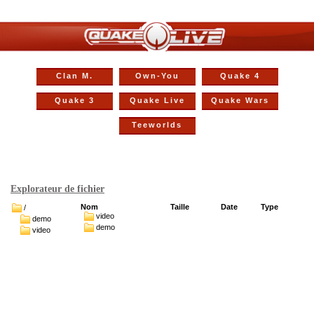
Clan M.
Own-You
Quake 4
Quake 3
Quake Live
Quake Wars
Teeworlds
Explorateur de fichier
Nom
Taille
Date
Type
/
video
demo
demo
video