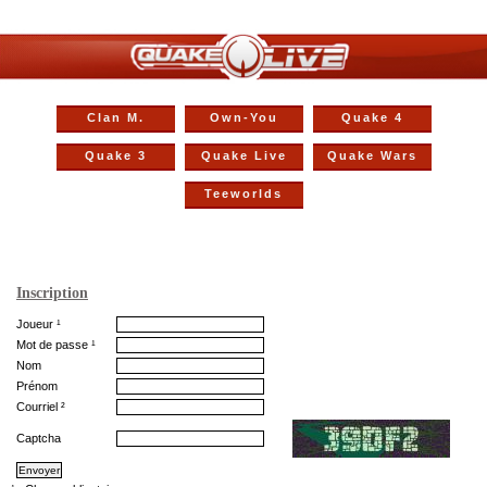
Clan M.
Own-You
Quake 4
Quake 3
Quake Live
Quake Wars
Teeworlds
Inscription
Joueur ¹
Mot de passe ¹
Nom
Prénom
Courriel ²
Captcha