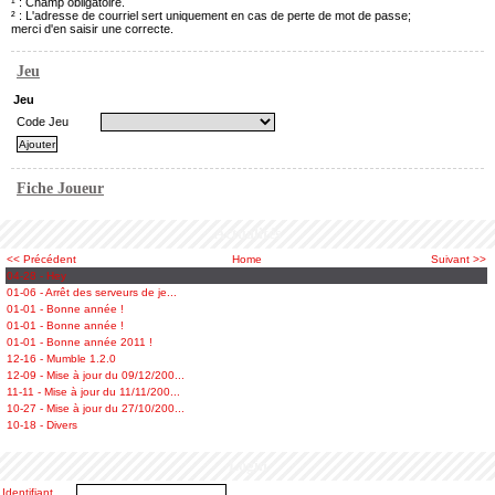
¹ : Champ obligatoire.
² : L'adresse de courriel sert uniquement en cas de perte de mot de passe;
merci d'en saisir une correcte.
Jeu
Jeu
Code Jeu
Fiche Joueur
Actualités
<< Précédent
Home
Suivant >>
04-28 - Hey
01-06 - Arrêt des serveurs de je...
01-01 - Bonne année !
01-01 - Bonne année !
01-01 - Bonne année 2011 !
12-16 - Mumble 1.2.0
12-09 - Mise à jour du 09/12/200...
11-11 - Mise à jour du 11/11/200...
10-27 - Mise à jour du 27/10/200...
10-18 - Divers
Login
Identifiant