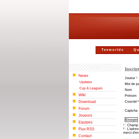
Teeworlds
Qu
Menu
Inscrip
News
Joueur ¹
Updates
Mot de p
Cup & Leagues
Nom
Wiki
Prénom
Download
Courriel ²
Forum
Captcha
Joueurs
Equipes
¹ : Champ 
Flux RSS
² : L'adre
merci d'en
Contact