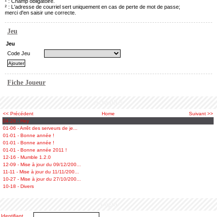
¹ : Champ obligatoire.
² : L'adresse de courriel sert uniquement en cas de perte de mot de passe;
merci d'en saisir une correcte.
Jeu
Jeu
Code Jeu
Fiche Joueur
Actualités
<< Précédent
Home
Suivant >>
04-28 - Hey
01-06 - Arrêt des serveurs de je...
01-01 - Bonne année !
01-01 - Bonne année !
01-01 - Bonne année 2011 !
12-16 - Mumble 1.2.0
12-09 - Mise à jour du 09/12/200...
11-11 - Mise à jour du 11/11/200...
10-27 - Mise à jour du 27/10/200...
10-18 - Divers
Login
Identifiant