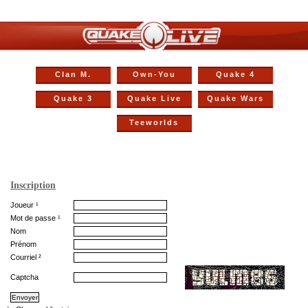
Clan M.
Own-You
Quake 4
Quake 3
Quake Live
Quake Wars
Teeworlds
Inscription
Joueur ¹
Mot de passe ¹
Nom
Prénom
Courriel ²
Captcha