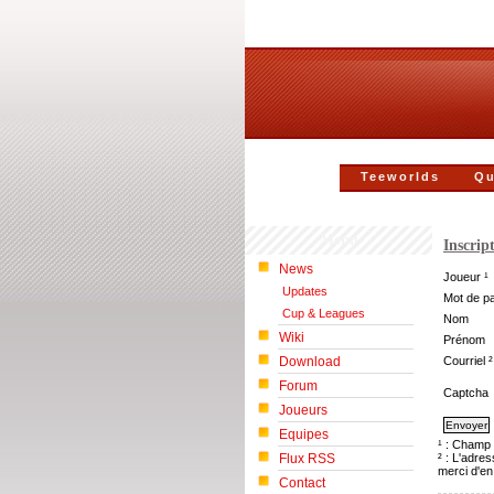
Teeworlds
Qu
Menu
Inscrip
News
Joueur ¹
Updates
Mot de p
Cup & Leagues
Nom
Wiki
Prénom
Download
Courriel ²
Forum
Captcha
Joueurs
Equipes
¹ : Champ 
Flux RSS
² : L'adre
merci d'en
Contact