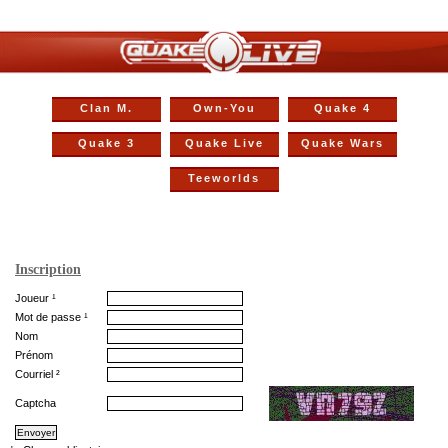
Clan M.
Own-You
Quake 4
Quake 3
Quake Live
Quake Wars
Teeworlds
Inscription
Joueur ¹
Mot de passe ¹
Nom
Prénom
Courriel ²
Captcha