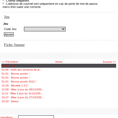
¹ : Champ obligatoire.
² : L'adresse de courriel sert uniquement en cas de perte de mot de passe;
merci d'en saisir une correcte.
Jeu
Jeu
Code Jeu
Fiche Joueur
Actualités
<< Précédent
Home
Suivant >>
04-28 - Hey
01-06 - Arrêt des serveurs de je...
01-01 - Bonne année !
01-01 - Bonne année !
01-01 - Bonne année 2011 !
12-16 - Mumble 1.2.0
12-09 - Mise à jour du 09/12/200...
11-11 - Mise à jour du 11/11/200...
10-27 - Mise à jour du 27/10/200...
10-18 - Divers
Login
Identifiant