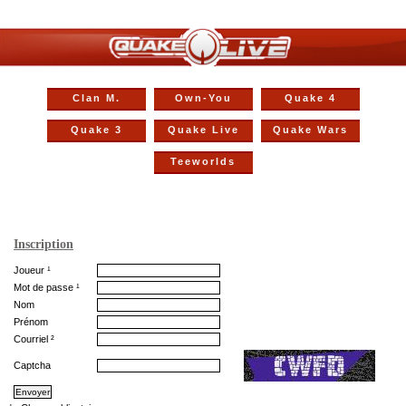
Clan M.
Own-You
Quake 4
Quake 3
Quake Live
Quake Wars
Teeworlds
Inscription
Joueur ¹
Mot de passe ¹
Nom
Prénom
Courriel ²
Captcha