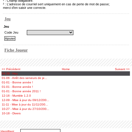
¹ : Champ obligatoire.
² : L'adresse de courriel sert uniquement en cas de perte de mot de passe;
merci d'en saisir une correcte.
Jeu
Jeu
Code Jeu
Fiche Joueur
Actualités
<< Précédent
Home
Suivant >>
04-28 - Hey
01-06 - Arrêt des serveurs de je...
01-01 - Bonne année !
01-01 - Bonne année !
01-01 - Bonne année 2011 !
12-16 - Mumble 1.2.0
12-09 - Mise à jour du 09/12/200...
11-11 - Mise à jour du 11/11/200...
10-27 - Mise à jour du 27/10/200...
10-18 - Divers
Login
Identifiant