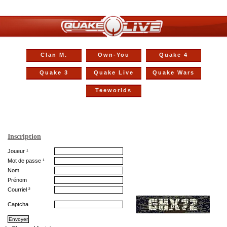
Clan M.
Own-You
Quake 4
Quake 3
Quake Live
Quake Wars
Teeworlds
Inscription
Joueur ¹
Mot de passe ¹
Nom
Prénom
Courriel ²
Captcha