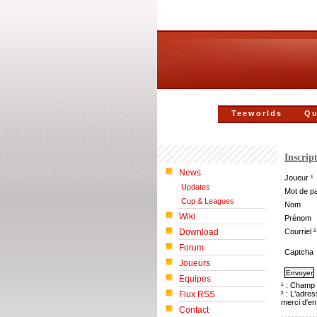
Teeworlds
Qu
Menu
Inscrip
News
Joueur ¹
Updates
Mot de p
Cup & Leagues
Nom
Wiki
Prénom
Download
Courriel ²
Forum
Captcha
Joueurs
Equipes
¹ : Champ 
Flux RSS
² : L'adre
merci d'en
Contact