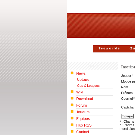
Teeworlds
Qu
Menu
Inscrip
News
Joueur ¹
Updates
Mot de p
Cup & Leagues
Nom
Wiki
Prénom
Download
Courriel ²
Forum
Captcha
Joueurs
Equipes
¹ : Champ 
Flux RSS
² : L'adre
merci d'en
Contact