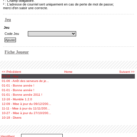
¹ : Champ obligatoire.
² : L'adresse de courriel sert uniquement en cas de perte de mot de passe;
merci d'en saisir une correcte.
Jeu
Jeu
Code Jeu
Fiche Joueur
Actualités
<< Précédent
Home
Suivant >>
04-28 - Hey
01-06 - Arrêt des serveurs de je...
01-01 - Bonne année !
01-01 - Bonne année !
01-01 - Bonne année 2011 !
12-16 - Mumble 1.2.0
12-09 - Mise à jour du 09/12/200...
11-11 - Mise à jour du 11/11/200...
10-27 - Mise à jour du 27/10/200...
10-18 - Divers
Login
Identifiant