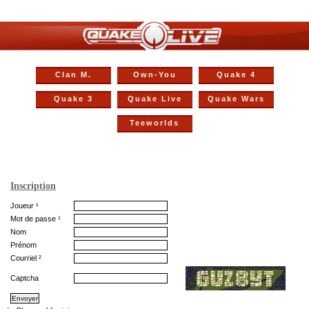
Clan M.
Own-You
Quake 4
Quake 3
Quake Live
Quake Wars
Teeworlds
Inscription
Joueur ¹
Mot de passe ¹
Nom
Prénom
Courriel ²
Captcha